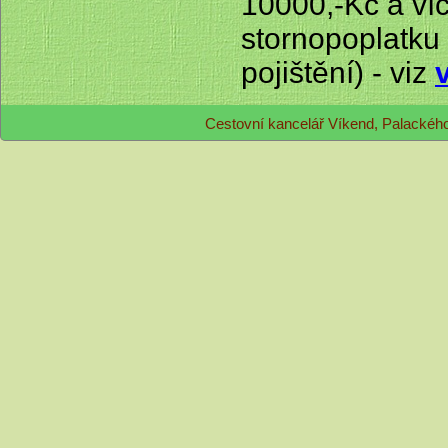
10000,-Kč a ví
stornopoplatku
pojištění) - viz
Cestovní kancelář Víkend, Palackéh