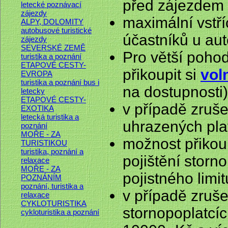
před zájezdem
letecké poznávací
zájezdy
maximální vstř
ALPY, DOLOMITY
autobusové turistické
účastníků u au
zájezdy
SEVERSKÉ ZEMĚ
Pro větší poho
turistika a poznání
ETAPOVÉ CESTY-
přikoupit si
vol
EVROPA
turistika a poznání bus i
na dostupnosti)
letecky
ETAPOVÉ CESTY-
v případě zruš
EXOTIKA
letecká turistika a
uhrazených pla
poznání
MOŘE - ZA
možnost přiko
TURISTIKOU
turistika, poznání a
pojištění storn
relaxace
MOŘE - ZA
pojistného limit
POZNÁNÍM
poznání, turistika a
v případě zruše
relaxace
CYKLOTURISTIKA
stornopoplatcí
cykloturistika a poznání